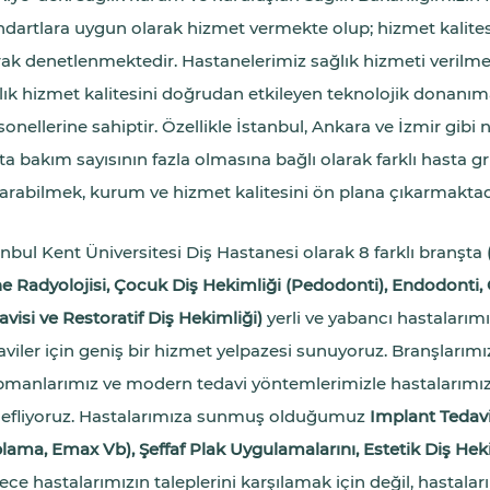
ndartlara uygun olarak hizmet vermekte olup; hizmet kalitesi
rak denetlenmektedir. Hastanelerimiz sağlık hizmeti verilm
lık hizmet kalitesini doğrudan etkileyen teknolojik donanım
sonellerine sahiptir. Özellikle İstanbul, Ankara ve İzmir gibi
ta bakım sayısının fazla olmasına bağlı olarak farklı hasta g
arabilmek, kurum ve hizmet kalitesini ön plana çıkarmaktad
anbul Kent Üniversitesi Diş Hastanesi olarak 8 farklı branşta
e Radyolojisi, Çocuk Diş Hekimliği (Pedodonti), Endodonti, O
avisi ve Restoratif Diş Hekimliği)
yerli ve yabancı hastalarımız
aviler için geniş bir hizmet yelpazesi sunuyoruz. Branşlarım
pmanlarımız ve modern tedavi yöntemlerimizle hastalarımıza 
efliyoruz. Hastalarımıza sunmuş olduğumuz
Implant Tedavi
lama, Emax Vb), Şeffaf Plak Uygulamalarını, Estetik Diş Heki
ece hastalarımızın taleplerini karşılamak için değil, hastala