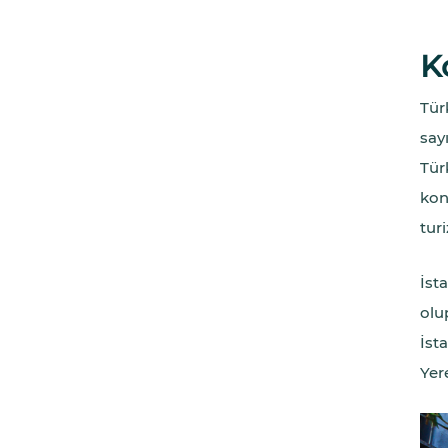
K
Tür
say
Türk
kon
turi
İst
olu
İst
Yer