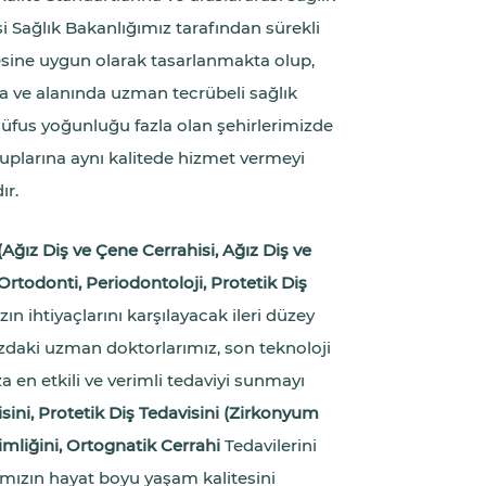
 Sağlık Bakanlığımız tarafından sürekli
esine uygun olarak tasarlanmakta olup,
a ve alanında uzman tecrübeli sağlık
 nüfus yoğunluğu fazla olan şehirlerimizde
ruplarına aynı kalitede hizmet vermeyi
ır.
(Ağız Diş ve Çene Cerrahisi, Ağız Diş ve
rtodonti, Periodontoloji, Protetik Diş
ın ihtiyaçlarını karşılayacak ileri düzey
ızdaki uzman doktorlarımız, son teknoloji
en etkili ve verimli tedaviyi sunmayı
sini, Protetik Diş Tedavisini (Zirkonyum
mliğini, Ortognatik Cerrahi
Tedavilerini
rımızın hayat boyu yaşam kalitesini