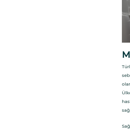
M
Tür
seb
ola
Ülk
has
sağ
Sağ