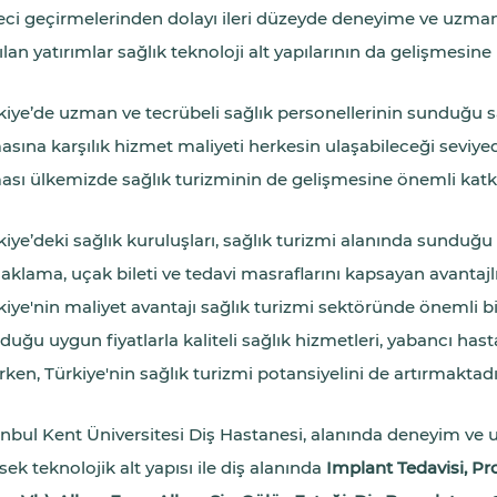
eci geçirmelerinden dolayı ileri düzeyde deneyime ve uzmanlı
ılan yatırımlar sağlık teknoloji alt yapılarının da gelişmesine
kiye’de uzman ve tecrübeli sağlık personellerinin sunduğu s
asına karşılık hizmet maliyeti herkesin ulaşabileceği seviyeded
ası ülkemizde sağlık turizminin de gelişmesine önemli katkı
kiye’deki sağlık kuruluşları, sağlık turizmi alanında sunduğu 
aklama, uçak bileti ve tedavi masraflarını kapsayan avantaj
kiye'nin maliyet avantajı sağlık turizmi sektöründe önemli b
duğu uygun fiyatlarla kaliteli sağlık hizmetleri, yabancı hast
irken, Türkiye'nin sağlık turizmi potansiyelini de artırmaktadı
anbul Kent Üniversitesi Diş Hastanesi, alanında deneyim ve u
ek teknolojik alt yapısı ile diş alanında
Implant Tedavisi, Pr