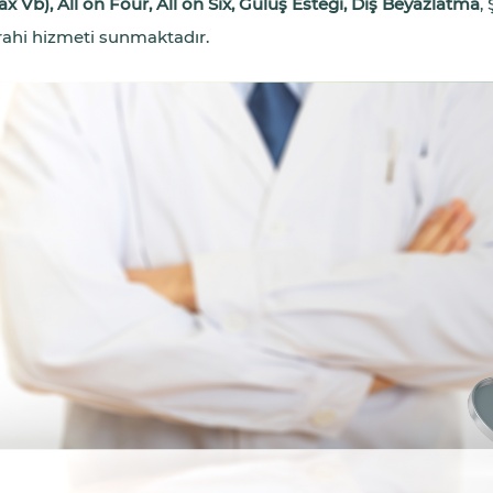
x Vb), All on Four, All on Six, Gülüş Esteği, Diş Beyazlatma
,
rahi hizmeti sunmaktadır.