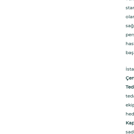
sta
ola
sağ
per
has
baş
İst
Çen
Ted
ted
eki
hed
Kap
sad