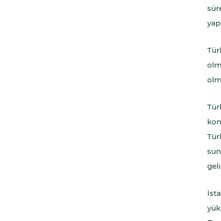
sür
yap
Tür
olm
olm
Tür
kon
Tür
sun
gel
İst
yüks