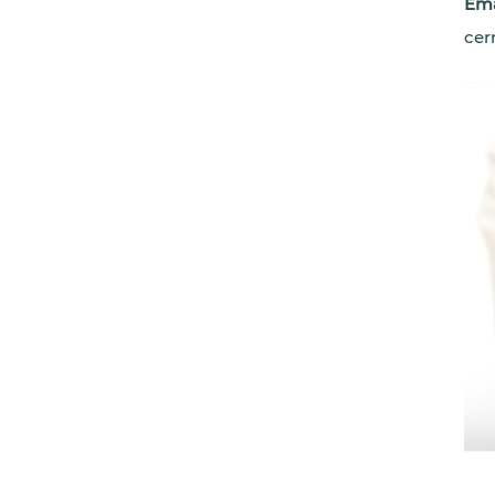
Ema
cer