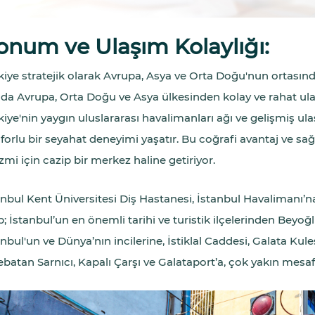
onum ve Ulaşım Kolaylığı:
kiye stratejik olarak Avrupa, Asya ve Orta Doğu'nun ortasınd
ıda Avrupa, Orta Doğu ve Asya ülkesinden kolay ve rahat u
iye'nin yaygın uluslararası havalimanları ağı ve gelişmiş ulaşı
forlu bir seyahat deneyimi yaşatır. Bu coğrafi avantaj ve sağl
zmi için cazip bir merkez haline getiriyor.
anbul Kent Üniversitesi Diş Hastanesi, İstanbul Havalimanı’n
p; İstanbul’un en önemli tarihi ve turistik ilçelerinden Beyo
anbul'un ve Dünya’nın incilerine, İstiklal Caddesi, Galata Kul
ebatan Sarnıcı, Kapalı Çarşı ve Galataport’a, çok yakın mesaf