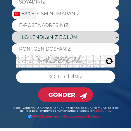
+90
GÖNDER
Kişisel Verilerin Korunması Kanunu hakkında, başvuru formu ve politika
ile ilgili bilgilendirme dokümanlarına erişmek için
tıklayınız
.
KVKK Sözleşmesi’ni Okudum Kabul Ediyorum.