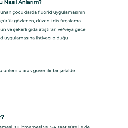
 Nasıl Anlarım?
bulunan çocuklarda fluorid uygulamasının
 çürük gözlenen, düzenli diş fırçalama
un ve şekerli gıda atıştıran ve/veya gece
id uygulamasına ihtiyacı olduğu
cu önlem olarak güvenilir bir şekilde
r?
mesi, su içmemesi ve 3-4 saat süre ile de