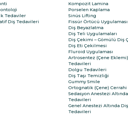
nti
Kompozit Lamina
ontoloji
Porselen Kaplama
ik Tedaviler
Sinüs Lifting
tif Diş Tedavileri
Fissür Örtücü Uygulaması
Diş Beyazlatma
Diş Teli Uygulamaları
Diş Çekimi – Gömülü Diş 
Diş Eti Çekilmesi
Fluroid Uygulaması
Artrosentez (Çene Eklemi
Tedavileri
Dolgu Tedavileri
Diş Taşı Temizliği
Gummy Smile
Ortognatik (Çene) Cerrahi
Sedasyon Anestezi Altında
Tedavileri
Genel Anestezi Altında Di
Tedavileri