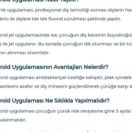
nik uygulaması, profesyonel diş temizliği sonrası dişlerin hava
ımı ile dişlere tek tek fluorid sürülmesi şeklinde yapılır.
orid jel uygulamasında ise, çocuğun diş kavsinin büyüklüğün
e ile jel uygulanır. Bu esnada çocuğun dik oturması ve bir tü
ının alınması önemlidir.
roid Uygulamasının Avantajları Nelerdir?
orid uygulaması antibakteriyel özelliğe sahiptir, plak içind
sitesini azaltır ve diş minesini güçlendirerek çürüğe karşı dir
roid Uygulaması Ne Sıklıkla Yapılmalıdır?
orid uygulaması çocuğun çürük risk seviyesine göre 3 ayda bi
ulanmalıdır.