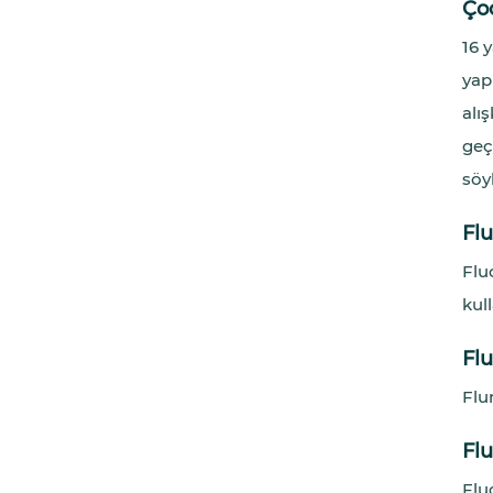
Ço
16 
yap
alı
geç
söyl
Flu
Flu
kull
Fl
Flu
Flu
Flu