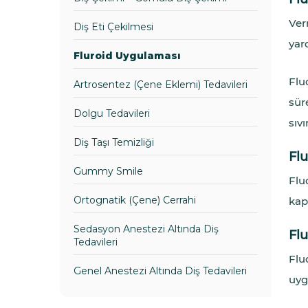
Ver
Diş Eti Çekilmesi
yard
Fluroid Uygulaması
Flu
Artrosentez (Çene Eklemi) Tedavileri
sür
Dolgu Tedavileri
sıv
Diş Taşı Temizliği
Flu
Gummy Smile
Flu
Ortognatik (Çene) Cerrahi
kapa
Sedasyon Anestezi Altında Diş
Flu
Tedavileri
Flu
Genel Anestezi Altında Diş Tedavileri
uyg