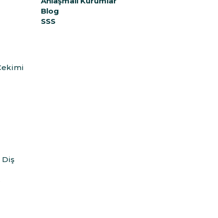
Anlaşmalı Kurumlar
Blog
SSS
Çekimi
)
 Diş
ş