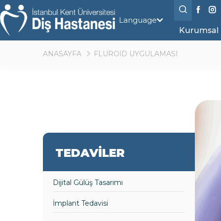
Language
Kurumsal
ANASAYFA
FLUROİD UYGULAMASI
TEDAVİLER
Dijital Gülüş Tasarımı
İmplant Tedavisi