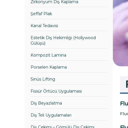
Zirkonyum Diş Kaplama
Şeffaf Plak
Kanal Tedavisi
Estetik Diş Hekimliği (Hollywood
Gülüşü)
Kompozit Lamina
Porselen Kaplama
Sinüs Lifting
Fissür Örtücü Uygulaması
Fl
Diş Beyazlatma
Flu
Diş Teli Uygulamaları
Flu
Diş Çekimi – Gömülü Diş Çekimi