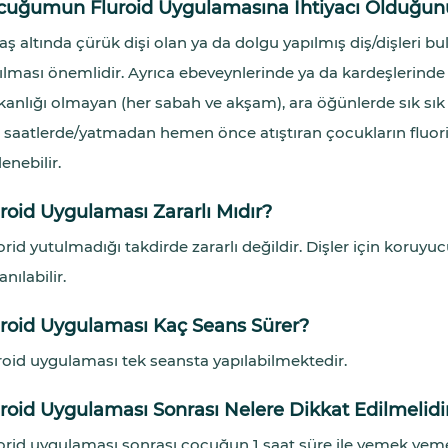
cuğumun Fluroid Uygulamasına İhtiyacı Olduğunu
yaş altında çürük dişi olan ya da dolgu yapılmış diş/dişleri 
ılması önemlidir. Ayrıca ebeveynlerinde ya da kardeşlerinde
şkanlığı olmayan (her sabah ve akşam), ara öğünlerde sık sık 
 saatlerde/yatmadan hemen önce atıştıran çocukların fluor
enebilir.
roid Uygulaması Zararlı Mıdır?
orid yutulmadığı takdirde zararlı değildir. Dişler için koruyu
anılabilir.
uroid Uygulaması Kaç Seans Sürer?
roid uygulaması tek seansta yapılabilmektedir.
roid Uygulaması Sonrası Nelere Dikkat Edilmelidi
orid uygulaması sonrası çocuğun 1 saat süre ile yemek yeme