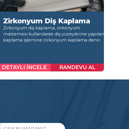
Zirkonyum Diş Kaplama
Şe
Zirkonyum diş kaplama, zirkonyum
Brak
malzemesi kullanılarak diş yüzeylerine yapılan
teda
kaplama işlemine zirkonyum kaplama denir.
ya da
çapra
probl
DETAYLI İNCELE
RANDEVU AL
DET