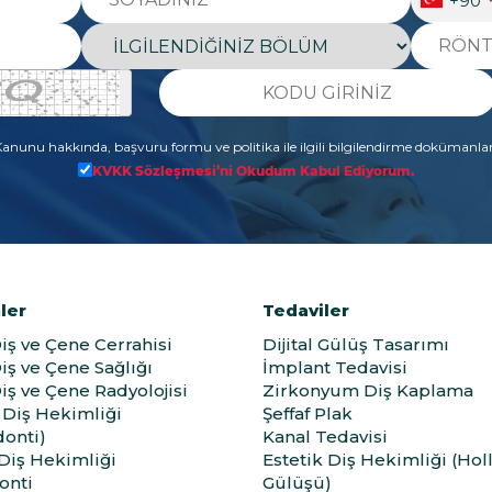
+90
 Kanunu hakkında, başvuru formu ve politika ile ilgili bilgilendirme dokümanla
KVKK Sözleşmesi’ni Okudum Kabul Ediyorum.
ler
Tedaviler
Diş ve Çene Cerrahisi
Dijital Gülüş Tasarımı
Diş ve Çene Sağlığı
İmplant Tedavisi
Diş ve Çene Radyolojisi
Zirkonyum Diş Kaplama
Diş Hekimliği
Şeffaf Plak
onti)
Kanal Tedavisi
 Diş Hekimliği
Estetik Diş Hekimliği (Ho
onti
Gülüşü)