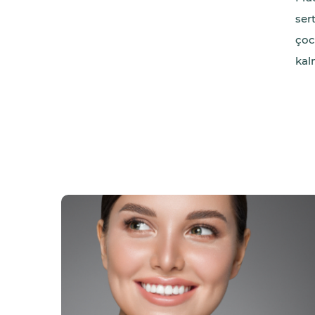
ser
çoc
kal