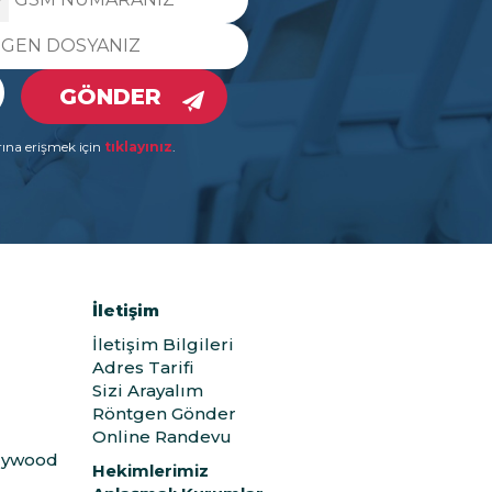
GÖNDER
rına erişmek için
tıklayınız
.
İletişim
İletişim Bilgileri
Adres Tarifi
Sizi Arayalım
Röntgen Gönder
Online Randevu
llywood
Hekimlerimiz