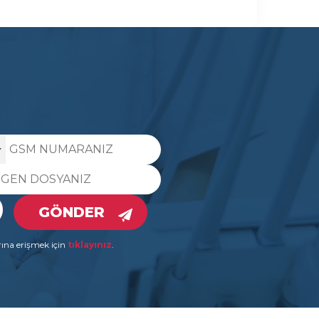
GÖNDER
rına erişmek için
tıklayınız
.