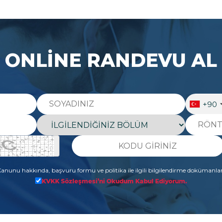
ONLİNE RANDEVU AL
+90
 Kanunu hakkında, başvuru formu ve politika ile ilgili bilgilendirme dokümanla
KVKK Sözleşmesi’ni Okudum Kabul Ediyorum.