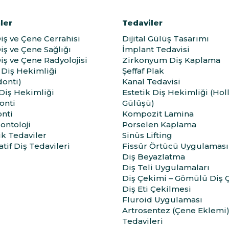
ler
Tedaviler
Diş ve Çene Cerrahisi
Dijital Gülüş Tasarımı
Diş ve Çene Sağlığı
İmplant Tedavisi
Diş ve Çene Radyolojisi
Zirkonyum Diş Kaplama
Diş Hekimliği
Şeffaf Plak
onti)
Kanal Tedavisi
 Diş Hekimliği
Estetik Diş Hekimliği (Ho
onti
Gülüşü)
nti
Kompozit Lamina
ontoloji
Porselen Kaplama
ik Tedaviler
Sinüs Lifting
tif Diş Tedavileri
Fissür Örtücü Uygulaması
Diş Beyazlatma
Diş Teli Uygulamaları
Diş Çekimi – Gömülü Diş 
Diş Eti Çekilmesi
Fluroid Uygulaması
Artrosentez (Çene Eklemi
Tedavileri