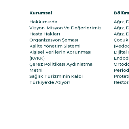
Kurumsal
Bölüm
Hakkımızda
Ağız, 
Vizyon, Misyon Ve Değerlerimiz
Ağız, 
Hasta Hakları
Ağız, 
Organizasyon Şeması
Çocuk 
Kalite Yönetim Sistemi
(Pedod
Kişisel Verilerin Korunması
Dijital
(KVKK)
Endod
Çerez Politikası Aydınlatma
Ortodo
Metni
Period
Sağlık Turizminin Kalbi
Protet
Türkiye’de Atıyor!
Restora