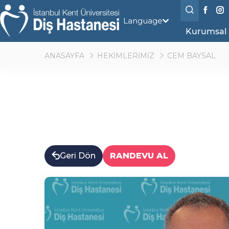
Language
Kurumsal
ANASAYFA
HEKİMLERİMİZ
CEM BAYSAL
Geri Dön
RANDEVU AL