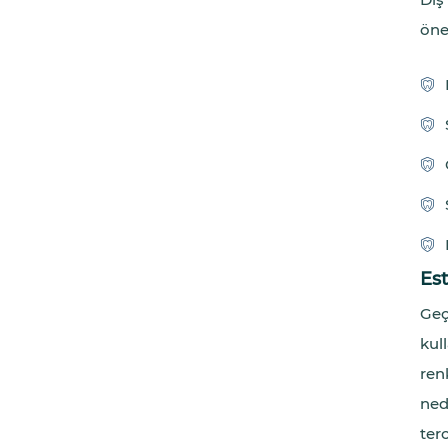
öne
Est
Geç
kul
ren
ned
ter