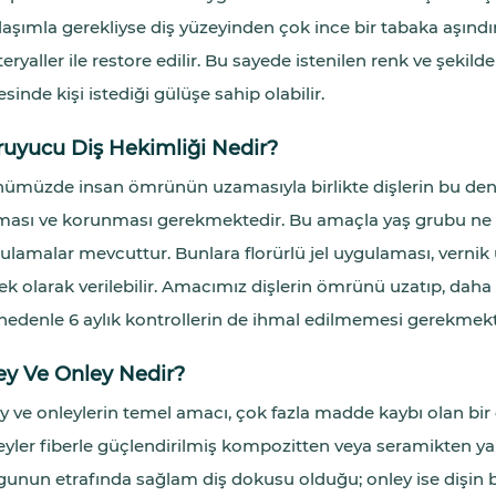
laşımla gerekliyse diş yüzeyinden çok ince bir tabaka aşındı
eryaller ile restore edilir. Bu sayede istenilen renk ve şekild
sinde kişi istediği gülüşe sahip olabilir.
ruyucu Diş Hekimliği Nedir?
ümüzde insan ömrünün uzamasıyla birlikte dişlerin bu denli
ması ve korunması gerekmektedir. Bu amaçla yaş grubu ne 
ulamalar mevcuttur. Bunlara florürlü jel uygulaması, vernik
ek olarak verilebilir. Amacımız dişlerin ömrünü uzatıp, daha
nedenle 6 aylık kontrollerin de ihmal edilmemesi gerekmekt
ey Ve Onley Nedir?
ey ve onleylerin temel amacı, çok fazla madde kaybı olan bir 
eyler fiberle güçlendirilmiş kompozitten veya seramikten yap
gunun etrafında sağlam diş dokusu olduğu; onley ise dişin bi