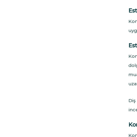
Est
Kom
uyg
Es
Kom
dol
mua
uzat
Diş
ince
Ko
Kom