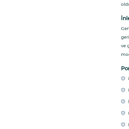
old
İnl
Gen
ger
ve 
mod
Por