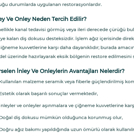
uğu durumlarda uygulanan restorasyonlardır.
ey Ve Onley Neden Tercih Edilir?
ellikle kanal tedavisi görmüş veya ileri derecede çürüğü b
iye kalan diş dokusu desteksizdir. İşlem ağız içerisinde dire
çiğneme kuvvetlerine karşı daha dayanıklıdır; burada amacı
el üzerinde hazırlayarak eksik bölgenin restore edilmesini 
selen İnley Ve Onleylerin Avantajları Nelerdir?
Kullanılan malzeme seramik veya fiberle güçlendirilmiş kom
Estetik olarak başarılı sonuçlar vermektedir,
İnleyler ve onleyler aşınmalara ve çiğneme kuvvetlerine karşı
Doğal diş dokusu mümkün olduğunca korunmuş olur,
Doğru ağız bakımı yapıldığında uzun ömürlü olarak kullanıl