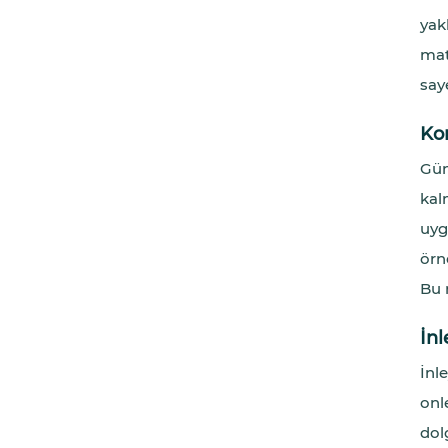
yak
mat
saye
Ko
Gün
kal
uyg
örn
Bu 
İnl
İnl
onl
dol