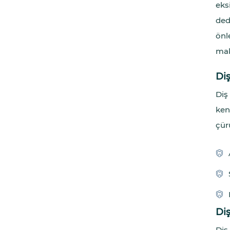
eks
ded
önl
mak
Diş
Diş
ken
çürü
Diş
Diş