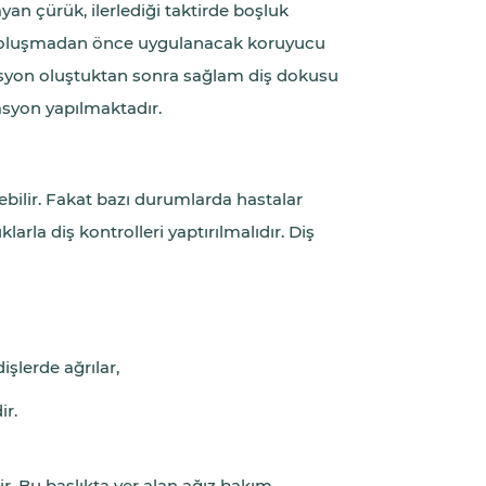
yan çürük, ilerlediği taktirde boşluk
nu oluşmadan önce uygulanacak koruyucu
asyon oluştuktan sonra sağlam diş dokusu
syon yapılmaktadır.
lebilir. Fakat bazı durumlarda hastalar
arla diş kontrolleri yaptırılmalıdır. Diş
işlerde ağrılar,
ir.
ir. Bu başlıkta yer alan ağız bakım