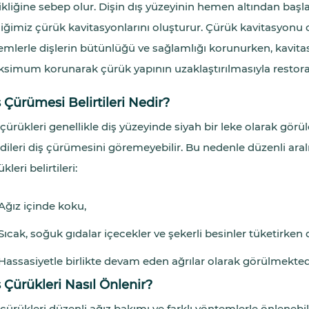
ikliğine sebep olur. Dişin dış yüzeyinin hemen altından başla
iğimiz çürük kavitasyonlarını oluşturur. Çürük kavitasyo
emlerle dişlerin bütünlüğü ve sağlamlığı korunurken, kavit
simum korunarak çürük yapının uzaklaştırılmasıyla restora
 Çürümesi Belirtileri Nedir?
 çürükleri genellikle diş yüzeyinde siyah bir leke olarak görü
dileri diş çürümesini göremeyebilir. Bu nedenle düzenli aralıkl
kleri belirtileri:
Ağız içinde koku,
Sıcak, soğuk gıdalar içecekler ve şekerli besinler tüketirken d
Hassasiyetle birlikte devam eden ağrılar olarak görülmekted
 Çürükleri Nasıl Önlenir?
 çürükleri düzenli ağız bakımı ve farklı yöntemlerle önlenebil