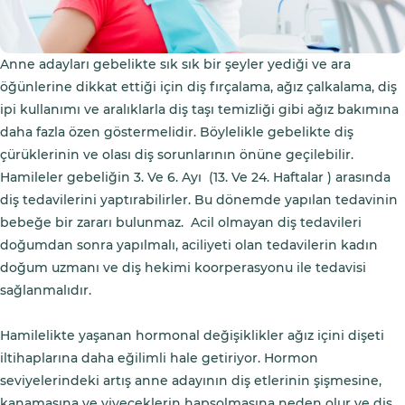
Anne adayları gebelikte sık sık bir şeyler yediği ve ara
öğünlerine dikkat ettiği için diş fırçalama, ağız çalkalama, diş
ipi kullanımı ve aralıklarla diş taşı temizliği gibi ağız bakımına
daha fazla özen göstermelidir. Böylelikle gebelikte diş
çürüklerinin ve olası diş sorunlarının önüne geçilebilir.
Hamileler gebeliğin 3. Ve 6. Ayı (13. Ve 24. Haftalar ) arasında
diş tedavilerini yaptırabilirler. Bu dönemde yapılan tedavinin
bebeğe bir zararı bulunmaz. Acil olmayan diş tedavileri
doğumdan sonra yapılmalı, aciliyeti olan tedavilerin kadın
doğum uzmanı ve diş hekimi koorperasyonu ile tedavisi
sağlanmalıdır.
Hamilelikte yaşanan hormonal değişiklikler ağız içini dişeti
iltihaplarına daha eğilimli hale getiriyor. Hormon
seviyelerindeki artış anne adayının diş etlerinin şişmesine,
kanamasına ve yiyeceklerin hapsolmasına neden olur ve diş