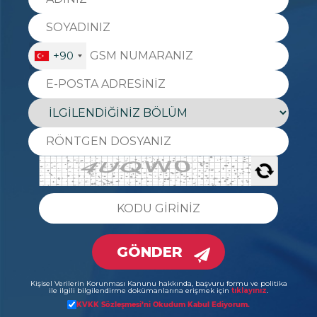
+90
GÖNDER
Kişisel Verilerin Korunması Kanunu hakkında, başvuru formu ve politika
ile ilgili bilgilendirme dokümanlarına erişmek için
tıklayınız
.
KVKK Sözleşmesi’ni Okudum Kabul Ediyorum.