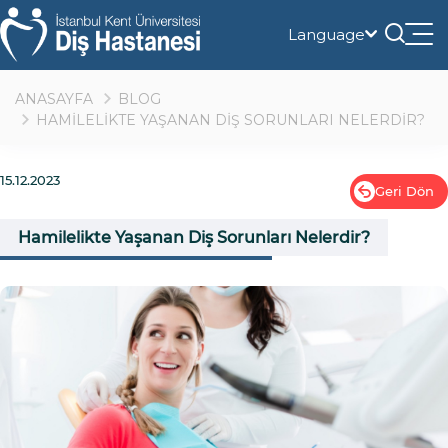
Language
Tog
nav
ANASAYFA
BLOG
HAMİLELİKTE YAŞANAN DİŞ SORUNLARI NELERDİR?
15.12.2023
Geri Dön
Hamilelikte Yaşanan Diş Sorunları Nelerdir?