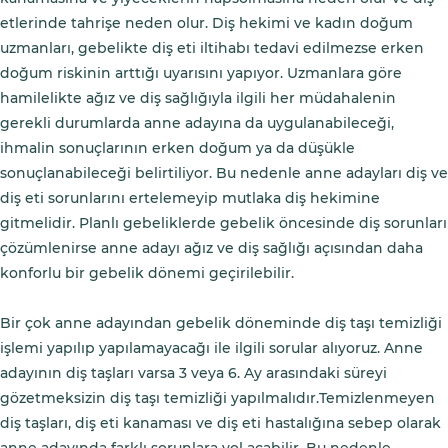
etlerinde tahrişe neden olur. Diş hekimi ve kadın doğum
uzmanları, gebelikte diş eti iltihabı tedavi edilmezse erken
doğum riskinin arttığı uyarısını yapıyor. Uzmanlara göre
hamilelikte ağız ve diş sağlığıyla ilgili her müdahalenin
gerekli durumlarda anne adayına da uygulanabileceği,
ihmalin sonuçlarının erken doğum ya da düşükle
sonuçlanabileceği belirtiliyor. Bu nedenle anne adayları diş ve
diş eti sorunlarını ertelemeyip mutlaka diş hekimine
gitmelidir. Planlı gebeliklerde gebelik öncesinde diş sorunları
çözümlenirse anne adayı ağız ve diş sağlığı açısından daha
konforlu bir gebelik dönemi geçirilebilir.
Bir çok anne adayından gebelik döneminde diş taşı temizliği
işlemi yapılıp yapılamayacağı ile ilgili sorular alıyoruz. Anne
adayının diş taşları varsa 3 veya 6. Ay arasındaki süreyi
gözetmeksizin diş taşı temizliği yapılmalıdır.Temizlenmeyen
diş taşları, diş eti kanaması ve diş eti hastalığına sebep olarak
anne adayında farklı sorunlara yol açabilir. Bu nedenle